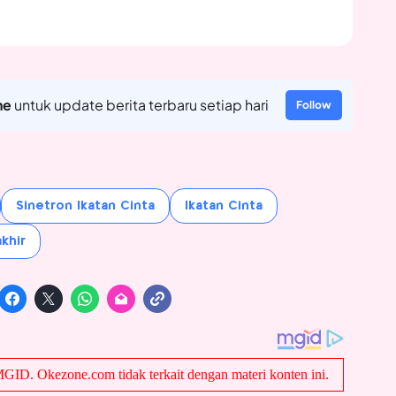
ne
untuk update berita terbaru setiap hari
Follow
Sinetron Ikatan Cinta
Ikatan Cinta
khir