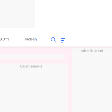
EAUTY
FASHION
FOOD
HEALTH
Advertisement
Advertisement