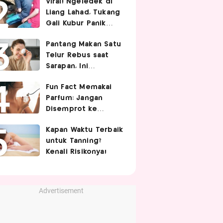
Viral! Ngeledek di
Hubungan Intim
Liang Lahad, Tukang
Gali Kubur Panik
Tertimpa Tanah
Pantang Makan Satu
Telur Rebus saat
Sarapan, Ini
Alasannya Menurut
Fun Fact Memakai
Ahli Gizi!
Parfum: Jangan
Disemprot ke
Rambut hingga
Kapan Waktu Terbaik
Golden Time
untuk Tanning?
Memakainya!
Kenali Risikonya!
Advertisement