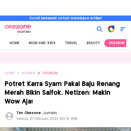
Scroll kebawah untuk membaca artikel
HOME
MOM AND KIDS
TRAVEL
BEAUTY
FASHION
HOME
WOMEN
FASHION
Potret Karra Syam Pakai Baju Renang
Merah Bikin Salfok, Netizen: Makin
Wow Aja!
Tim Okezone
,
Jurnalis
Selasa, 21 Februari 2023 |00:15 WIB