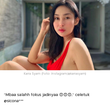
Karra Syam (Foto: Instagram/@karrasyam)
"Mbaa salahh fokus jadinyaa 😍😍😍," celetuk
@sicona***