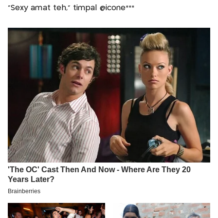
"Sexy amat teh," timpal @icone***