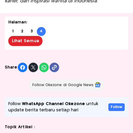
karier, dan inspirasi wanita di Indonesia.
Halaman:
1
2
3
4
Lihat Semua
Share
Follow Okezone di Google News
Follow
WhatsApp Channel Okezone
untuk
Follow
update berita terbaru setiap hari
Topik Artikel :