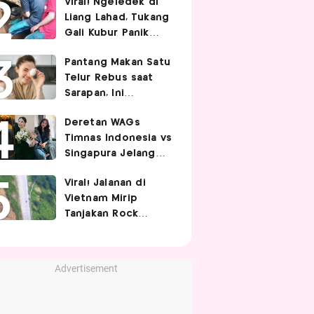
Viral! Ngeledek di
Hubungan Intim
Liang Lahad, Tukang
Gali Kubur Panik
Tertimpa Tanah
Pantang Makan Satu
Telur Rebus saat
Sarapan, Ini
Alasannya Menurut
Deretan WAGs
Ahli Gizi!
Timnas Indonesia vs
Singapura Jelang
Berhadapan di Piala
Viral! Jalanan di
AFF 2026, Siapa
Vietnam Mirip
Paling Curi
Tanjakan Rock
Perhatian?
Bottom SpongeBob,
Berbelok Nyaris 90
Derajat!
Advertisement