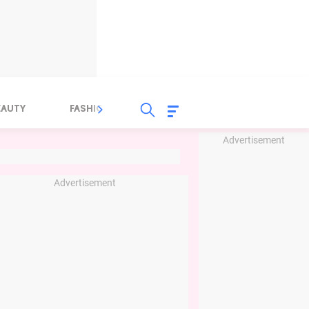
EAUTY
FASHION
FOOD
HEALTH
Advertisement
Advertisement