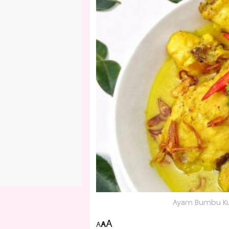
Ayam Bumbu Kun
A
A
A