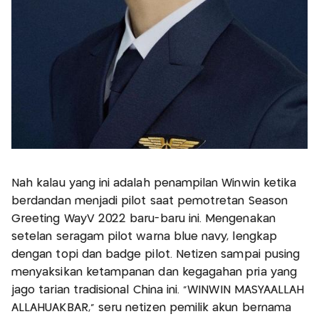
Nah kalau yang ini adalah penampilan Winwin ketika
berdandan menjadi pilot saat pemotretan Season
Greeting WayV 2022 baru-baru ini. Mengenakan
setelan seragam pilot warna blue navy, lengkap
dengan topi dan badge pilot. Netizen sampai pusing
menyaksikan ketampanan dan kegagahan pria yang
jago tarian tradisional China ini. “WINWIN MASYAALLAH
ALLAHUAKBAR,” seru netizen pemilik akun bernama