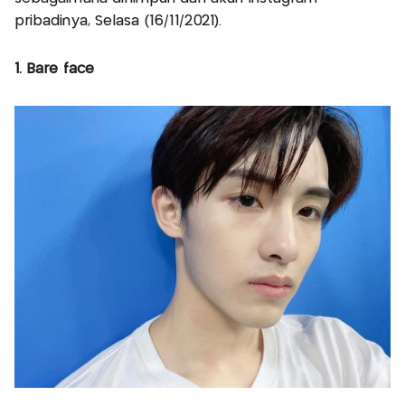
pribadinya, Selasa (16/11/2021).
1. Bare face