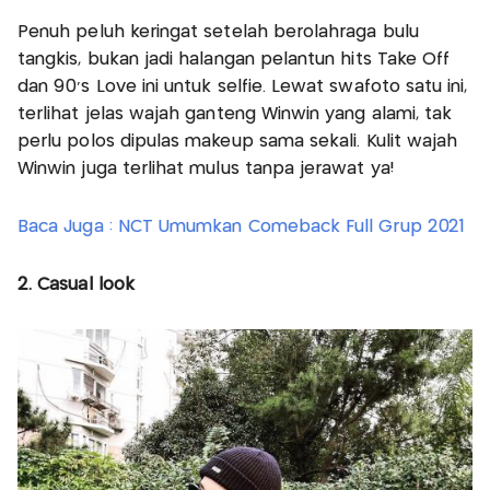
Penuh peluh keringat setelah berolahraga bulu
tangkis, bukan jadi halangan pelantun hits Take Off
dan 90’s Love ini untuk selfie. Lewat swafoto satu ini,
terlihat jelas wajah ganteng Winwin yang alami, tak
perlu polos dipulas makeup sama sekali. Kulit wajah
Winwin juga terlihat mulus tanpa jerawat ya!
Baca Juga : NCT Umumkan Comeback Full Grup 2021
2. Casual look