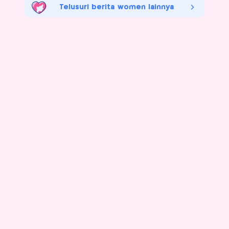
Telusuri berita women lainnya