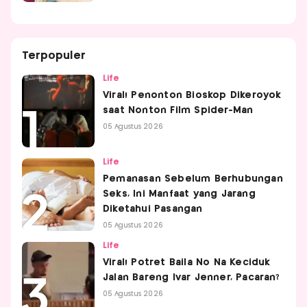
Terpopuler
Life
Viral! Penonton Bioskop Dikeroyok
saat Nonton Film Spider-Man
05 Agustus 2026
Life
Pemanasan Sebelum Berhubungan
Seks, Ini Manfaat yang Jarang
Diketahui Pasangan
05 Agustus 2026
Life
Viral! Potret Baila No Na Keciduk
Jalan Bareng Ivar Jenner, Pacaran?
05 Agustus 2026