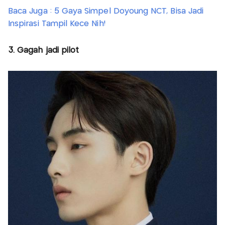
Baca Juga : 5 Gaya Simpel Doyoung NCT, Bisa Jadi
Inspirasi Tampil Kece Nih!
3. Gagah jadi pilot