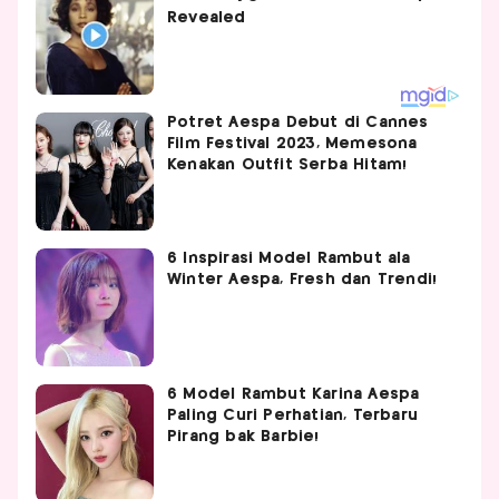
Potret Aespa Debut di Cannes
Film Festival 2023, Memesona
Kenakan Outfit Serba Hitam!
6 Inspirasi Model Rambut ala
Winter Aespa, Fresh dan Trendi!
6 Model Rambut Karina Aespa
Paling Curi Perhatian, Terbaru
Pirang bak Barbie!