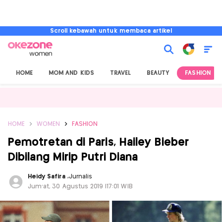
Scroll kebawah untuk membaca artikel
HOME
MOM AND KIDS
TRAVEL
BEAUTY
FASHION
HOME
WOMEN
FASHION
Pemotretan di Paris, Hailey Bieber
Dibilang Mirip Putri Diana
Heidy Safira
,
Jurnalis
Jum'at, 30 Agustus 2019 |17:01 WIB