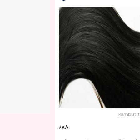
Rambut tip
A
A
A