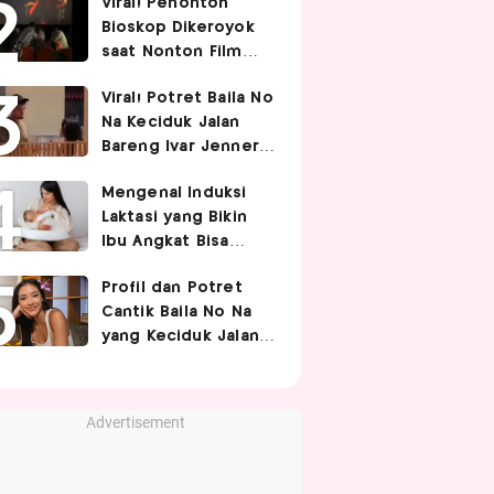
Viral! Penonton
Pasangan
Bioskop Dikeroyok
saat Nonton Film
Spider-Man
Viral! Potret Baila No
Na Keciduk Jalan
Bareng Ivar Jenner,
Pacaran?
Mengenal Induksi
Laktasi yang Bikin
Ibu Angkat Bisa
Menyusui Bayi
Profil dan Potret
Adopsi
Cantik Baila No Na
yang Keciduk Jalan
Bareng Bintang
Timnas Indonesia
Ivar Jenner
Advertisement