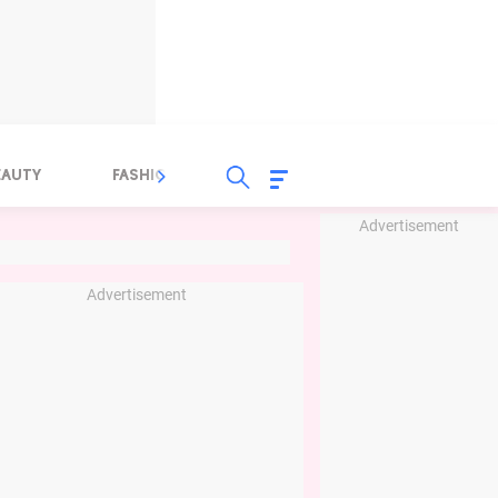
EAUTY
FASHION
FOOD
HEALTH
Advertisement
Advertisement