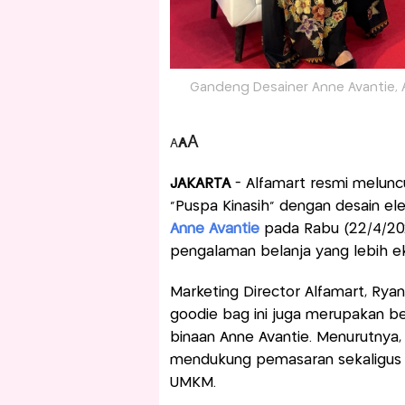
Gandeng Desainer Anne Avantie, A
A
A
A
JAKARTA
- Alfamart resmi melunc
“Puspa Kinasih” dengan desain el
Anne Avantie
pada Rabu (22/4/202
pengalaman belanja yang lebih ek
Marketing Director Alfamart, Ry
goodie bag ini juga merupakan 
binaan Anne Avantie. Menurutnya, 
mendukung pemasaran sekaligus
UMKM.