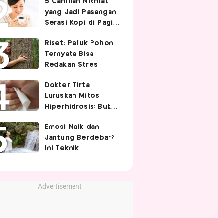
5 Camilan Nikmat
Cek 5 Faktanya
yang Jadi Pasangan
Serasi Kopi di Pagi
Hari
Riset: Peluk Pohon
Ternyata Bisa
Redakan Stres
Dokter Tirta
Luruskan Mitos
Hiperhidrosis: Bukan
Tanda Lemah
Emosi Naik dan
Jantung, tapi Saraf
Jantung Berdebar?
Simpatis Berlebihan
Ini Teknik
Pernapasan yang
Bisa Bantu Tubuh
Lebih Tenang
Advertisement