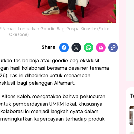
lfamart Luncurkan Goodie Bag 'Puspa Kinasih' (Foto:
Okezone)
Share
urkan tas belanja atau goodie bag eksklusif
egan hasil kolaborasi bersama desainer ternama
6). Tas ini dihadirkan untuk menambah
sklusif bagi pelanggan Alfamart.
T
an Alfons Kaloh, mengatakan bahwa peluncuran
bentuk pemberdayaan UMKM lokal, khususnya
kolaborasi ini menjadi langkah nyata dalam
 meningkatkan kepercayaan terhadap produk