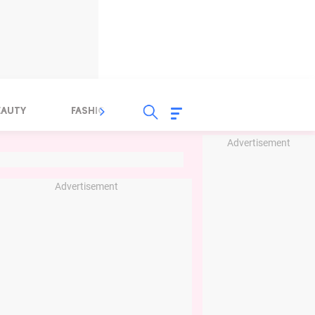
EAUTY
FASHION
FOOD
HEALTH
Advertisement
Advertisement