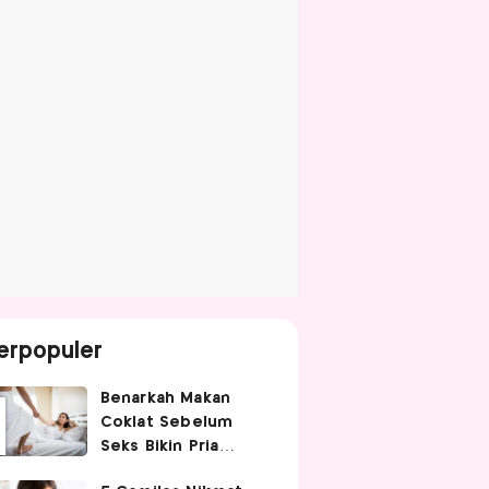
erpopuler
Benarkah Makan
Coklat Sebelum
Seks Bikin Pria
Ganas di Ranjang?