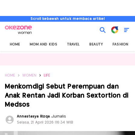
Scroll kebawah untuk membaca artikel
HOME
MOM AND KIDS
TRAVEL
BEAUTY
FASHION
HOME
WOMEN
LIFE
Menkomdigi Sebut Perempuan dan
Anak Rentan Jadi Korban Sextortion di
Medsos
Annastasya Rizqa
,
Jurnalis
Selasa, 21 April 2026 |16:34 WIB