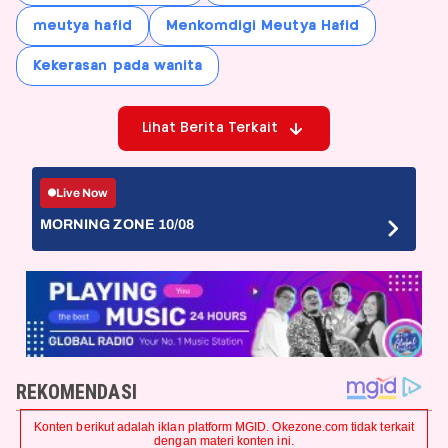
meutya hafid
Menkomdigi Meutya Hafid
Kekerasan pada wanita
Lihat Berita Terkait
Live Now
MORNING ZONE 10/08