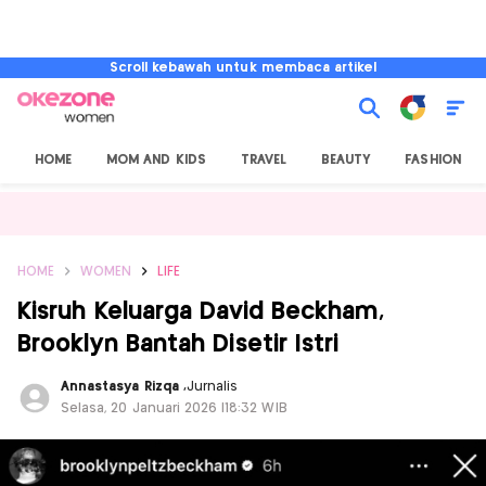
Scroll kebawah untuk membaca artikel
HOME
MOM AND KIDS
TRAVEL
BEAUTY
FASHION
HOME
WOMEN
LIFE
Kisruh Keluarga David Beckham,
Brooklyn Bantah Disetir Istri
Annastasya Rizqa
,
Jurnalis
Selasa, 20 Januari 2026 |18:32 WIB