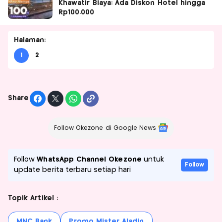
Khawatir Biaya: Ada Diskon Hotel hingga
Rp100.000
Halaman:
1
2
Share
Follow Okezone di Google News
Follow
WhatsApp Channel Okezone
untuk
Follow
update berita terbaru setiap hari
Topik Artikel :
MNC Bank
Promo Mister Aladin