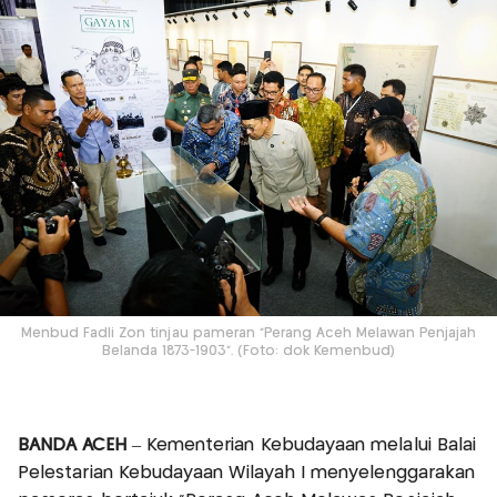
Menbud Fadli Zon tinjau pameran "Perang Aceh Melawan Penjajah
Belanda 1873-1903". (Foto: dok Kemenbud)
BANDA ACEH
– Kementerian Kebudayaan melalui Balai
Pelestarian Kebudayaan Wilayah I menyelenggarakan