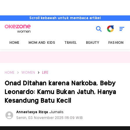
Scroll kebawah untuk membaca artikel
HOME
MOM AND KIDS
TRAVEL
BEAUTY
FASHION
HOME
WOMEN
LIFE
Onad Ditahan karena Narkoba, Beby
Leonardo: Kamu Bukan Jatuh, Hanya
Kesandung Batu Kecil
Annastasya Rizqa
,
Jurnalis
Senin, 03 November 2025 |16:09 WIB