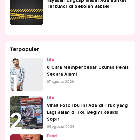
Yayasan Ungkap Masih Ada Bunker
Terkunci di Sekolah Jaksel
Terpopuler
Life
6 Cara Memperbesar Ukuran Penis
Secara Alami
07 Agustus 2026
Life
Viral! Foto Ibu Ini Ada di Truk yang
Lagi Jalan di Tol, Begini Reaksi
Sopir!
09 Agustus 2026
Food