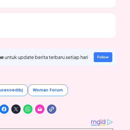
ne
untuk update berita terbaru setiap hari
Follow
noesoedibj
Woman Forum