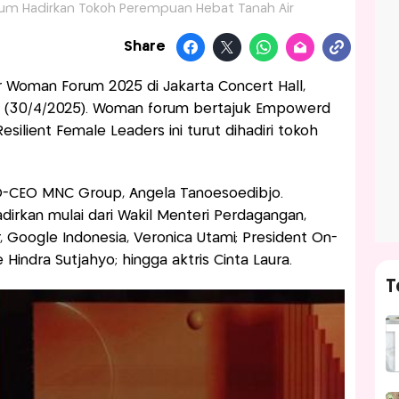
um Hadirkan Tokoh Perempuan Hebat Tanah Air
Share
Woman Forum 2025 di Jakarta Concert Hall,
bu (30/4/2025). Woman forum bertajuk Empowerd
lient Female Leaders ini turut dihadiri tokoh
 CO-CEO MNC Group, Angela Tanoesoedibjo.
irkan mulai dari Wakil Menteri Perdagangan,
, Google Indonesia, Veronica Utami; President On-
indra Sutjahyo; hingga aktris Cinta Laura.
T