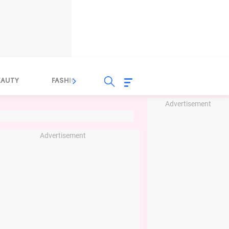
EAUTY
FASHION
FOOD
HEALTH
Advertisement
Advertisement