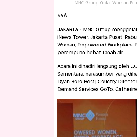
MNC Group Gelar Woman For
A
A
A
JAKARTA
- MNC Group menggelar 
iNews Tower, Jakarta Pusat, Ra
Woman, Empowered Workplace: Resi
perempuan hebat tanah air.
Acara ini dihadiri langsung oleh
Sementara, narasumber yang dihad
Dyah Roro Hesti; Country Director
Demand Services GoTo, Catherine H