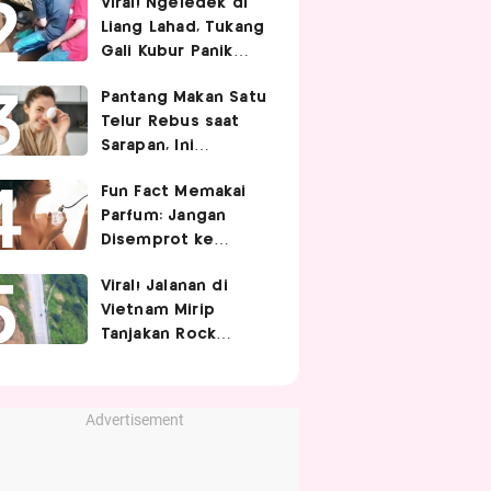
Viral! Ngeledek di
Hubungan Intim
Liang Lahad, Tukang
Gali Kubur Panik
Tertimpa Tanah
Pantang Makan Satu
Telur Rebus saat
Sarapan, Ini
Alasannya Menurut
Fun Fact Memakai
Ahli Gizi!
Parfum: Jangan
Disemprot ke
Rambut hingga
Viral! Jalanan di
Golden Time
Vietnam Mirip
Memakainya!
Tanjakan Rock
Bottom SpongeBob,
Berbelok Nyaris 90
Derajat!
Advertisement