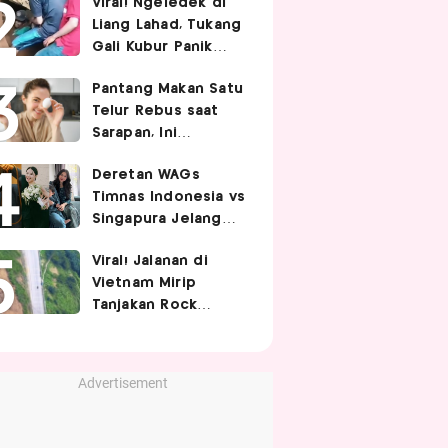
Viral! Ngeledek di
Hubungan Intim
Liang Lahad, Tukang
Gali Kubur Panik
Tertimpa Tanah
Pantang Makan Satu
Telur Rebus saat
Sarapan, Ini
Alasannya Menurut
Deretan WAGs
Ahli Gizi!
Timnas Indonesia vs
Singapura Jelang
Berhadapan di Piala
Viral! Jalanan di
AFF 2026, Siapa
Vietnam Mirip
Paling Curi
Tanjakan Rock
Perhatian?
Bottom SpongeBob,
Berbelok Nyaris 90
Derajat!
Advertisement