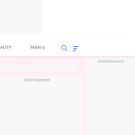
EAUTY
FASHION
FOOD
HEALTH
Advertisement
Advertisement