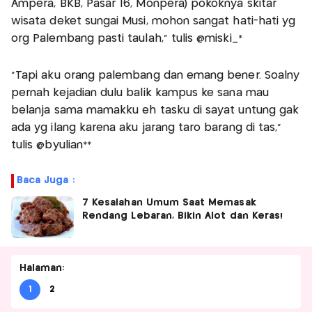
Ampera, BKB, Pasar 16, Monpera) pokoknya skitar
wisata deket sungai Musi, mohon sangat hati-hati yg
org Palembang pasti taulah,” tulis @miski_*
“Tapi aku orang palembang dan emang bener. Soalny
pernah kejadian dulu balik kampus ke sana mau
belanja sama mamakku eh tasku di sayat untung gak
ada yg ilang karena aku jarang taro barang di tas,”
tulis @byulian**
Baca Juga :
7 Kesalahan Umum Saat Memasak
Rendang Lebaran, Bikin Alot dan Keras!
Halaman:
1
2