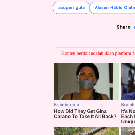
asupan gula
Alasan Habis Olah
Share