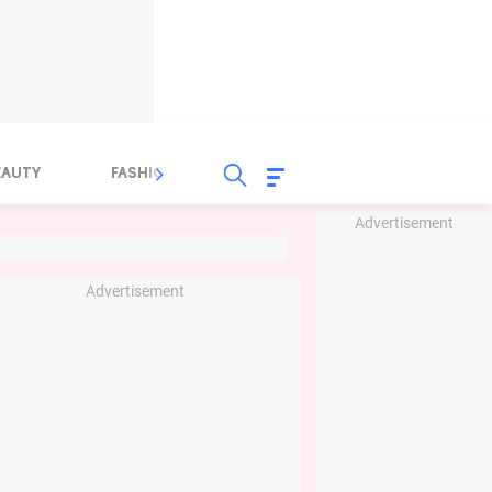
EAUTY
FASHION
FOOD
HEALTH
Advertisement
Advertisement