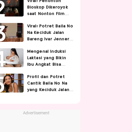
Viral! Penonton
Pasangan
Bioskop Dikeroyok
saat Nonton Film
Spider-Man
Viral! Potret Baila No
Na Keciduk Jalan
Bareng Ivar Jenner,
Pacaran?
Mengenal Induksi
Laktasi yang Bikin
Ibu Angkat Bisa
Menyusui Bayi
Profil dan Potret
Adopsi
Cantik Baila No Na
yang Keciduk Jalan
Bareng Bintang
Timnas Indonesia
Ivar Jenner
Advertisement