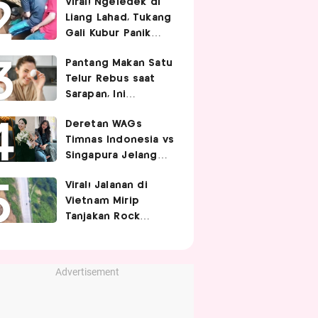
Viral! Ngeledek di
Hubungan Intim
Liang Lahad, Tukang
Gali Kubur Panik
Tertimpa Tanah
Pantang Makan Satu
Telur Rebus saat
Sarapan, Ini
Alasannya Menurut
Deretan WAGs
Ahli Gizi!
Timnas Indonesia vs
Singapura Jelang
Berhadapan di Piala
Viral! Jalanan di
AFF 2026, Siapa
Vietnam Mirip
Paling Curi
Tanjakan Rock
Perhatian?
Bottom SpongeBob,
Berbelok Nyaris 90
Derajat!
Advertisement